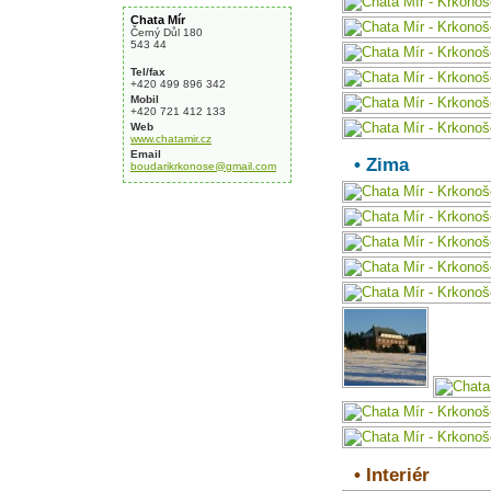
Chata Mír
Černý Důl 180
543 44
Tel/fax
+420 499 896 342
Mobil
+420 721 412 133
Web
www.chatamir.cz
Email
• Zima
boudarikrkonose@gmail.com
• Interiér