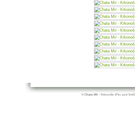
©
Chata Mír
- Krkonoše (Pec pod Sněž