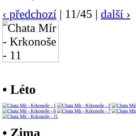
‹ předchozí
| 11/45 |
další ›
• Léto
• Zima