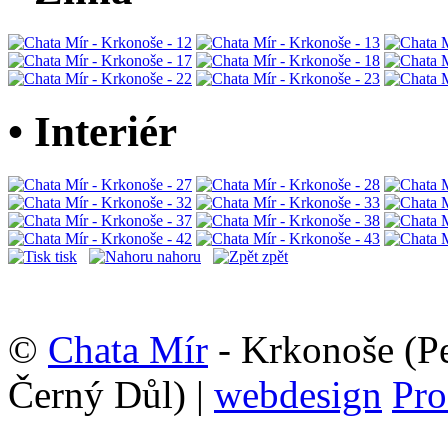
• Interiér
tisk
nahoru
zpět
©
Chata Mír
- Krkonoše (Pe
Černý Důl) |
webdesign
Pro