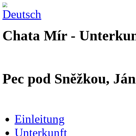
Chata Mír - Unterkun
Pec pod Sněžkou, Ján
Einleitung
Unterkunft