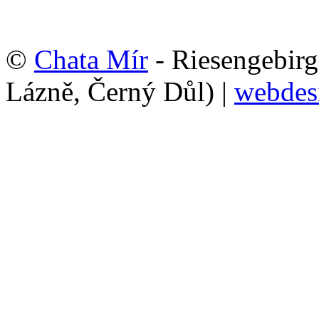
©
Chata Mír
- Riesengebirg
Lázně, Černý Důl) |
webdes