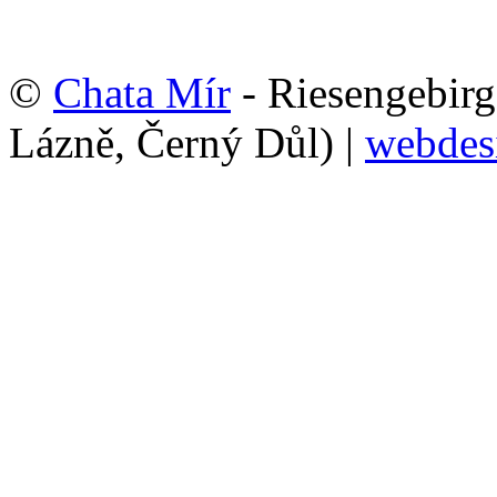
©
Chata Mír
- Riesengebirg
Lázně, Černý Důl) |
webdes