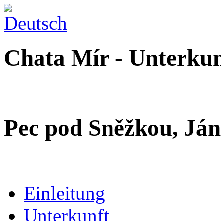
Chata Mír - Unterkun
Pec pod Sněžkou, Ján
Einleitung
Unterkunft