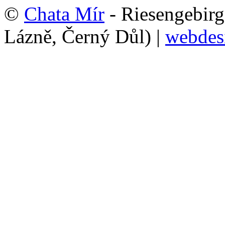
©
Chata Mír
- Riesengebirg
Lázně, Černý Důl) |
webdes