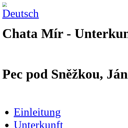
Chata Mír - Unterkun
Pec pod Sněžkou, Ján
Einleitung
Unterkunft